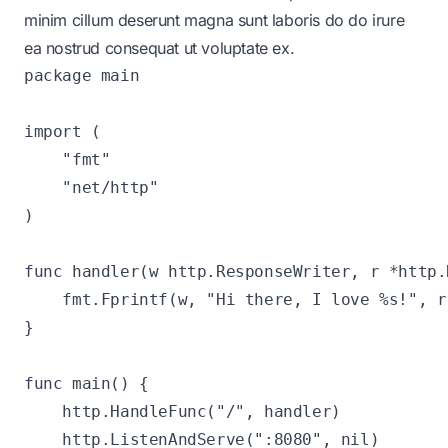
minim cillum deserunt magna sunt laboris do do irure
ea nostrud consequat ut voluptate ex.
package main

import (

    "fmt"

    "net/http"

)

func handler(w http.ResponseWriter, r *http.
    fmt.Fprintf(w, "Hi there, I love %s!", r
}

func main() {

    http.HandleFunc("/", handler)

    http.ListenAndServe(":8080", nil)
