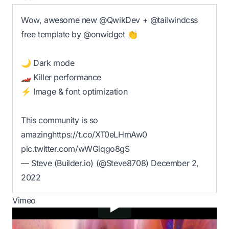
Wow, awesome new
@QwikDev
+
@tailwindcss
free template by @onwidget 👏
🌙 Dark mode
🏎️ Killer performance
⚡ Image & font optimization
This community is so
amazing
https://t.co/XT0eLHmAw0
pic.twitter.com/wWGiqgo8gS
— Steve (Builder.io) (@Steve8708)
December 2,
2022
Vimeo