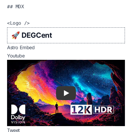
## MDX

🚀 DEGCent
Astro Embed
Youtube
Play
Tweet